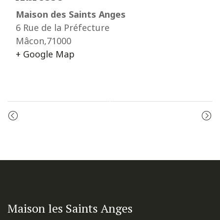
Maison des Saints Anges
6 Rue de la Préfecture
Mâcon
,
71000
+ Google Map
Event
ADORATION
PRIÈRE DU MATIN
Navigation
Maison les Saints Anges