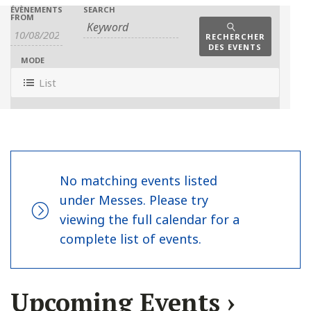
ÉVÈNEMENTS
SEARCH
FROM
Event
RECHERCHER
DES EVENTS
Views
MODE
Navigation
List
No matching events listed
under Messes. Please try
viewing the full calendar for a
complete list of events.
Upcoming Events
›