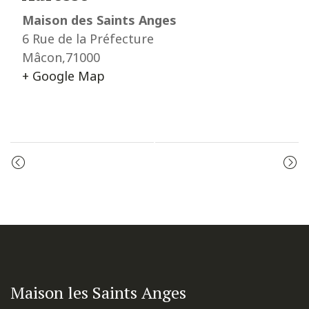
Maison des Saints Anges
6 Rue de la Préfecture
Mâcon
,
71000
+ Google Map
Event
ADORATION
PRIÈRE DU MATIN
Navigation
Maison les Saints Anges