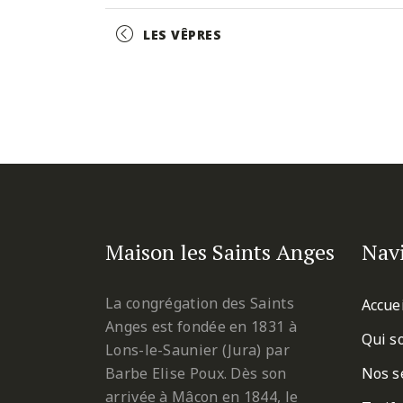
Facebook
Twitter
Pinterest
Event
LES VÊPRES
Navigation
Maison les Saints Anges
Nav
La congrégation des Saints
Accue
Anges est fondée en 1831 à
Qui s
Lons-le-Saunier (Jura) par
Barbe Elise Poux. Dès son
Nos s
arrivée à Mâcon en 1844, le