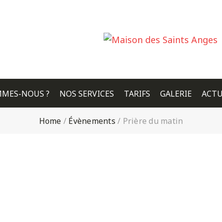
MMES-NOUS ?
NOS SERVICES
TARIFS
GALERIE
ACTU
Home
/
Évènements
/
Prière du matin