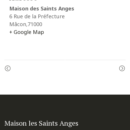
Maison des Saints Anges
6 Rue de la Préfecture
Mâcon
,
71000
+ Google Map
Event
LES VÊPRES
ADORATION
Navigation
Maison les Saints Anges