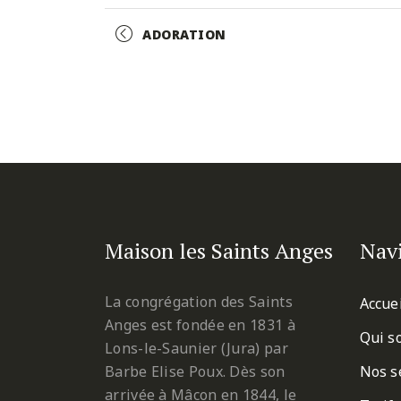
Facebook
Twitter
Pinterest
Event
ADORATION
Navigation
Maison les Saints Anges
Nav
La congrégation des Saints
Accue
Anges est fondée en 1831 à
Qui s
Lons-le-Saunier (Jura) par
Barbe Elise Poux. Dès son
Nos s
arrivée à Mâcon en 1844, le