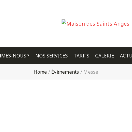
MMES-NOUS ?
NOS SERVICES
TARIFS
GALERIE
ACTU
Home
/
Évènements
/
Messe