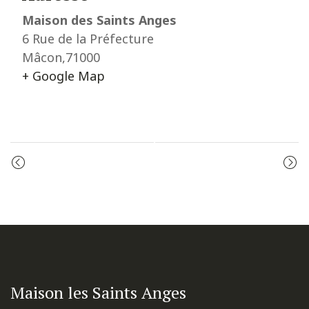
Maison des Saints Anges
6 Rue de la Préfecture
Mâcon
,
71000
+ Google Map
Event
ADORATION
ADORATION
Navigation
Maison les Saints Anges