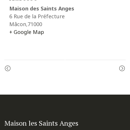
Maison des Saints Anges
6 Rue de la Préfecture
Mâcon
,
71000
+ Google Map
Event
ADORATION
PRIÈRE DU MATIN
Navigation
Maison les Saints Anges