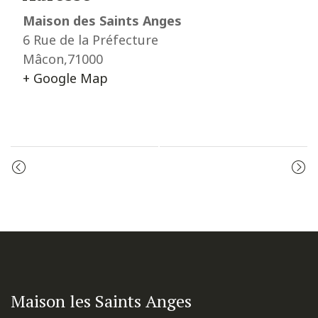
Maison des Saints Anges
6 Rue de la Préfecture
Mâcon
,
71000
+ Google Map
Event
ADORATION
ADORATION
Navigation
Maison les Saints Anges