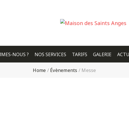
MMES-NOUS ?
NOS SERVICES
TARIFS
GALERIE
ACTU
Home
/
Évènements
/
Messe