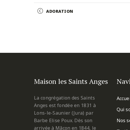
Facebook
Twitter
Pinterest
Event
ADORATION
Navigation
Maison les Saints Anges
Nav
La congrégation des Saints
Accue
Anges est fondée en 1831 à
Qui s
Lons-le-Saunier (Jura) par
Barbe Elise Poux. Dès son
Nos s
arrivée à Mâcon en 1844, le