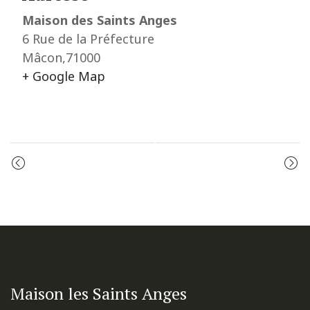
Maison des Saints Anges
6 Rue de la Préfecture
Mâcon
,
71000
+ Google Map
Event
ADORATION
PRIÈRE DU MATIN
Navigation
Maison les Saints Anges