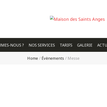
MMES-NOUS ?
NOS SERVICES
TARIFS
GALERIE
ACTU
Home
/
Évènements
/
Messe