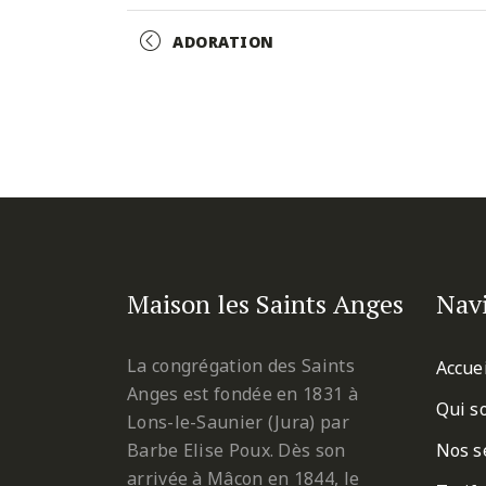
Facebook
Twitter
Pinterest
Event
ADORATION
Navigation
Maison les Saints Anges
Nav
La congrégation des Saints
Accue
Anges est fondée en 1831 à
Qui s
Lons-le-Saunier (Jura) par
Barbe Elise Poux. Dès son
Nos s
arrivée à Mâcon en 1844, le