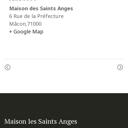
Maison des Saints Anges
6 Rue de la Préfecture
Mâcon
,
71000
+ Google Map
Event
ADORATION
ADORATION
Navigation
Maison les Saints Anges