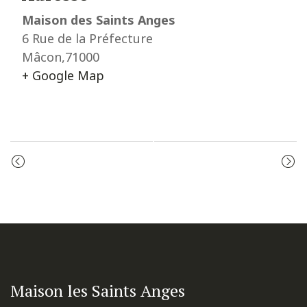
Maison des Saints Anges
6 Rue de la Préfecture
Mâcon
,
71000
+ Google Map
Event
ADORATION
ADORATION
Navigation
Maison les Saints Anges