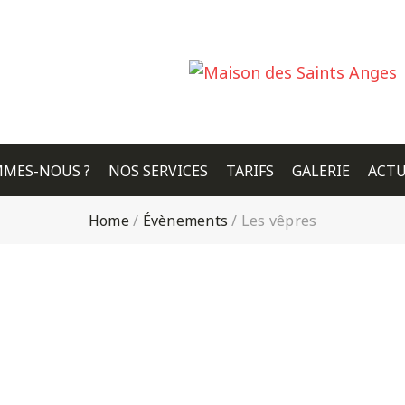
MMES-NOUS ?
NOS SERVICES
TARIFS
GALERIE
ACTU
Home
/
Évènements
/
Les vêpres