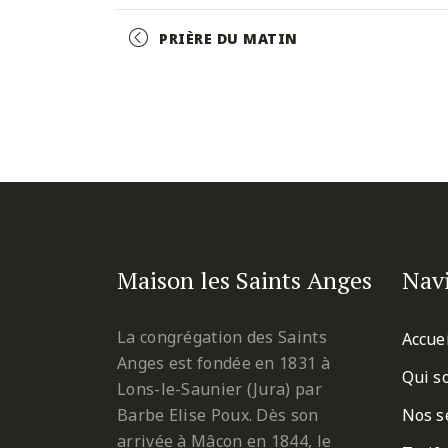
Facebook
Twitter
Pinterest
Event
PRIÈRE DU MATIN
Navigation
Maison les Saints Anges
Nav
La congrégation des Saints
Accue
Anges est fondée en 1831 à
Qui s
Lons-le-Saunier (Jura) par
Barbe Elise Poux. Dès son
Nos s
arrivée à Mâcon en 1844, le