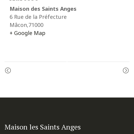
Maison des Saints Anges
6 Rue de la Préfecture
Mâcon
,
71000
+ Google Map
Event
LE CHAPELET
PRIÈRE DU MATIN
Navigation
Maison les Saints Anges