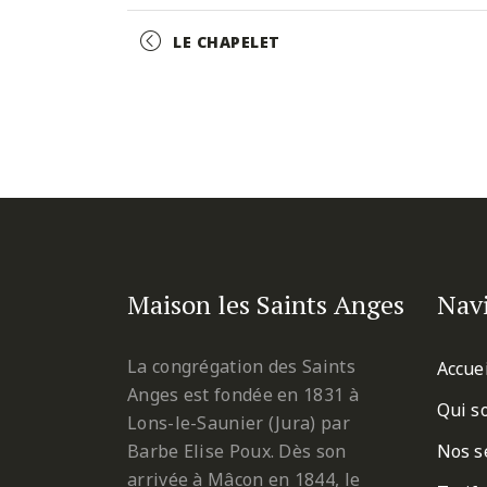
Facebook
Twitter
Pinterest
Event
LE CHAPELET
Navigation
Maison les Saints Anges
Nav
La congrégation des Saints
Accue
Anges est fondée en 1831 à
Qui s
Lons-le-Saunier (Jura) par
Barbe Elise Poux. Dès son
Nos s
arrivée à Mâcon en 1844, le