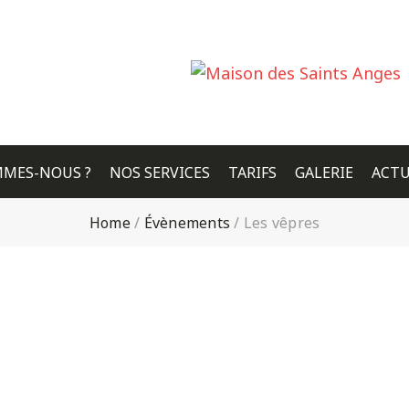
MMES-NOUS ?
NOS SERVICES
TARIFS
GALERIE
ACTU
Home
/
Évènements
/
Les vêpres