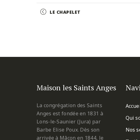
Facebook
Twitter
Pinterest
Event
LE CHAPELET
Navigation
Maison les Saints Anges
Nav
La congrégation des Saints
Accue
Anges est fondée en 1831 à
Qui s
Lons-le-Saunier (Jura) par
Barbe Elise Poux. Dès son
Nos s
arrivée à Mâcon en 1844, le