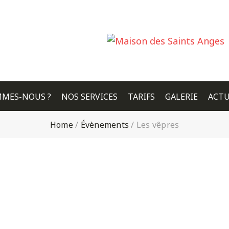
MMES-NOUS ?
NOS SERVICES
TARIFS
GALERIE
ACTU
Home
/
Évènements
/
Les vêpres