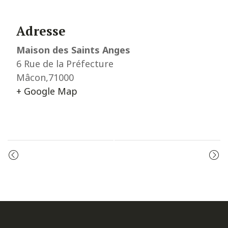
Adresse
Maison des Saints Anges
6 Rue de la Préfecture
Mâcon
,
71000
+ Google Map
Event
ADORATION
PRIÈRE DU MATIN
Navigation