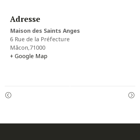
Adresse
Maison des Saints Anges
6 Rue de la Préfecture
Mâcon
,
71000
+ Google Map
Event
ADORATION
PRIÈRE DU MATIN
Navigation