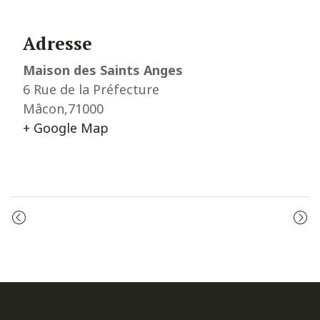
Adresse
Maison des Saints Anges
6 Rue de la Préfecture
Mâcon
,
71000
+ Google Map
Event
ADORATION
PRIÈRE DU MATIN
Navigation