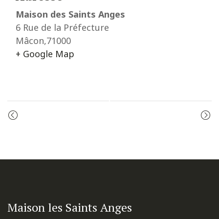
Maison des Saints Anges
6 Rue de la Préfecture
Mâcon
,
71000
+ Google Map
Event
LES VÊPRES
LES VÊPRES
Navigation
Maison les Saints Anges