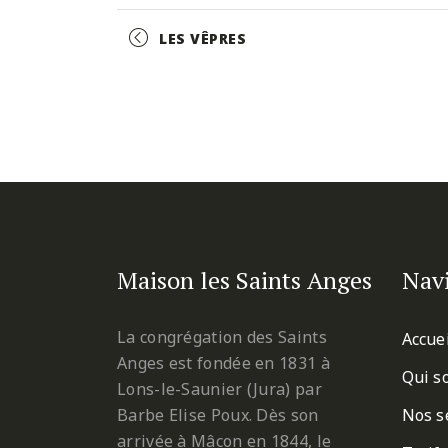
Facebook
Twitter
Pinterest
Event
LES VÊPRES
Navigation
Maison les Saints Anges
Nav
La congrégation des Saints
Accue
Anges est fondée en 1831 à
Qui s
Lons-le-Saunier (Jura) par
Barbe Elise Poux. Dès son
Nos s
arrivée à Mâcon en 1844, le