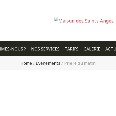
MMES-NOUS ?
NOS SERVICES
TARIFS
GALERIE
ACTU
Home
/
Évènements
/
Prière du matin