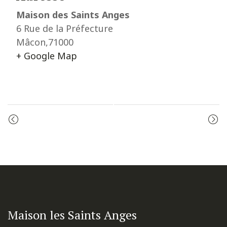
Maison des Saints Anges
6 Rue de la Préfecture
Mâcon
,
71000
+ Google Map
Event
LES VÊPRES
LES VÊPRES
Navigation
Maison les Saints Anges