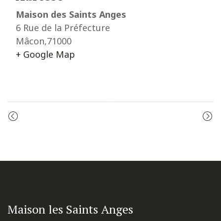
Maison des Saints Anges
6 Rue de la Préfecture
Mâcon
,
71000
+ Google Map
Event
MESSE
MESSE
Navigation
Maison les Saints Anges