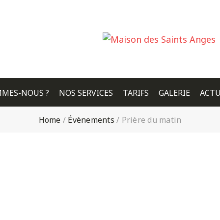
MMES-NOUS ?
NOS SERVICES
TARIFS
GALERIE
ACTU
Home
/
Évènements
/
Prière du matin