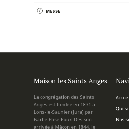
Facebook
Twitter
Pinterest
Event
MESSE
Navigation
Maison les Saints Anges
Nav
La congrégation des Saints
Accue
Anges est fondée en 1831 à
Qui s
Lons-le-Saunier (Jura) par
Barbe Elise Poux. Dès son
Nos s
arrivée à Mâcon en 1844, le