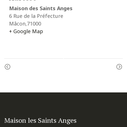
Maison des Saints Anges
6 Rue de la Préfecture
Mâcon
,
71000
+ Google Map
Event
LES VÊPRES
LES VÊPRES
Navigation
Maison les Saints Anges