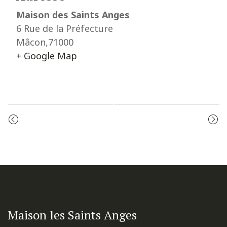
Maison des Saints Anges
6 Rue de la Préfecture
Mâcon
,
71000
+ Google Map
Event
MESSE
MESSE
Navigation
Maison les Saints Anges