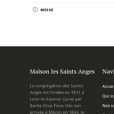
Facebook
Twitter
Pinterest
Event
MESSE
Navigation
Maison les Saints Anges
Nav
La congrégation des Saints
Accue
Anges est fondée en 1831 à
Qui s
Lons-le-Saunier (Jura) par
Barbe Elise Poux. Dès son
Nos s
arrivée à Mâcon en 1844, le