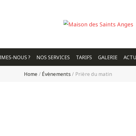
MMES-NOUS ?
NOS SERVICES
TARIFS
GALERIE
ACTU
Home
/
Évènements
/
Prière du matin