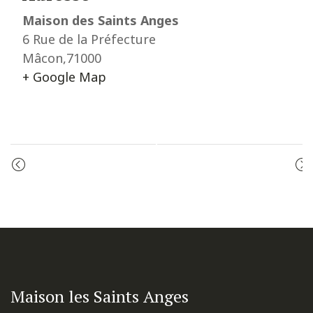
Maison des Saints Anges
6 Rue de la Préfecture
Mâcon
,
71000
+ Google Map
Event
LES VÊPRES
CÉLÉBRATION DE LA PAROLE
Navigation
Maison les Saints Anges