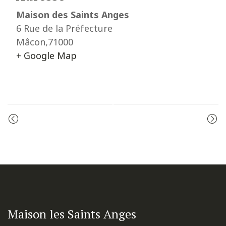
Maison des Saints Anges
6 Rue de la Préfecture
Mâcon
,
71000
+ Google Map
Event
ADORATION
ADORATION
Navigation
Maison les Saints Anges