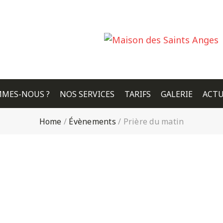
MMES-NOUS ?
NOS SERVICES
TARIFS
GALERIE
ACTU
Home
/
Évènements
/
Prière du matin