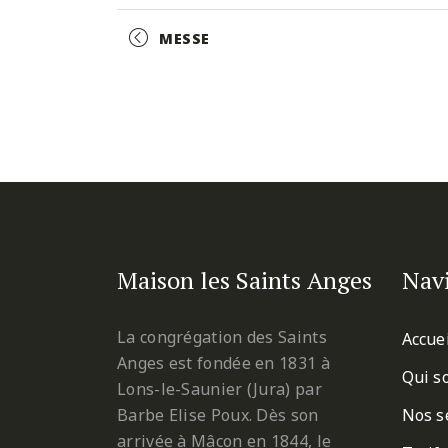
Facebook
Twitter
Pinterest
Event
MESSE
Navigation
Maison les Saints Anges
Nav
La congrégation des Saints
Accue
Anges est fondée en 1831 à
Qui s
Lons-le-Saunier (Jura) par
Barbe Elise Poux. Dès son
Nos s
arrivée à Mâcon en 1844, le