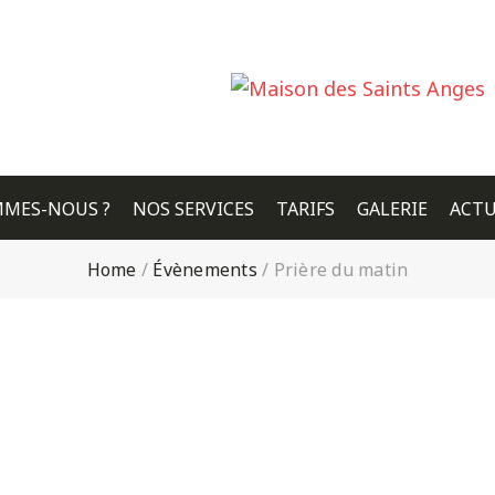
MMES-NOUS ?
NOS SERVICES
TARIFS
GALERIE
ACTU
Home
/
Évènements
/
Prière du matin