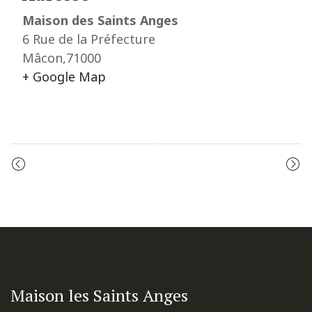
Maison des Saints Anges
6 Rue de la Préfecture
Mâcon
,
71000
+ Google Map
Event
LES VÊPRES
ADORATION
Navigation
Maison les Saints Anges