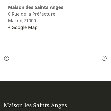
Maison des Saints Anges
6 Rue de la Préfecture
Mâcon
,
71000
+ Google Map
Event
ADORATION
ADORATION
Navigation
Maison les Saints Anges