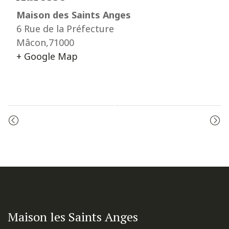
Maison des Saints Anges
6 Rue de la Préfecture
Mâcon
,
71000
+ Google Map
Event
LES VÊPRES
ADORATION
Navigation
Maison les Saints Anges