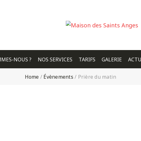
MMES-NOUS ?
NOS SERVICES
TARIFS
GALERIE
ACTU
Home
/
Évènements
/
Prière du matin