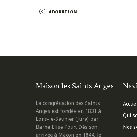
Facebook
Twitter
Pinterest
Event
ADORATION
Navigation
Maison les Saints Anges
Nav
La congrégation des Saints
Accue
Anges est fondée en 1831 à
Qui s
Lons-le-Saunier (Jura) par
Barbe Elise Poux. Dès son
Nos s
arrivée à Mâcon en 1844, le