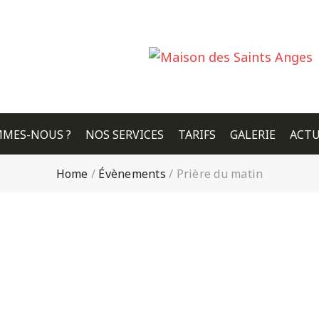
MMES-NOUS ?
NOS SERVICES
TARIFS
GALERIE
ACTU
Home
/
Évènements
/
Prière du matin