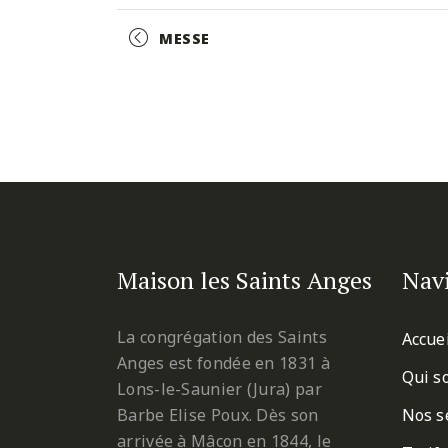
Facebook
Twitter
Pinterest
Event
MESSE
Navigation
Maison les Saints Anges
Nav
La congrégation des Saints
Accue
Anges est fondée en 1831 à
Qui s
Lons-le-Saunier (Jura) par
Barbe Elise Poux. Dès son
Nos s
arrivée à Mâcon en 1844, le