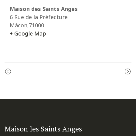
Maison des Saints Anges
6 Rue de la Préfecture
Mâcon
,
71000
+ Google Map
Event
LES VÊPRES
ADORATION
Navigation
Maison les Saints Anges