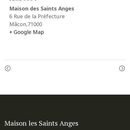
Maison des Saints Anges
6 Rue de la Préfecture
Mâcon
,
71000
+ Google Map
Event
MESSE
ADORATION
Navigation
Maison les Saints Anges