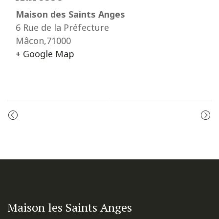
Maison des Saints Anges
6 Rue de la Préfecture
Mâcon
,
71000
+ Google Map
Event
MESSE
ADORATION
Navigation
Maison les Saints Anges