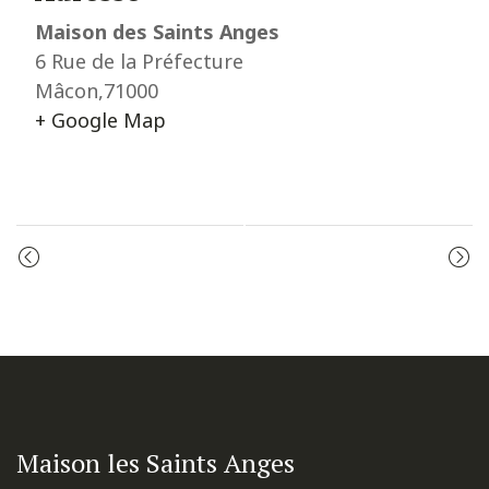
Maison des Saints Anges
6 Rue de la Préfecture
Mâcon
,
71000
+ Google Map
Event
LES VÊPRES
ADORATION
Navigation
Maison les Saints Anges