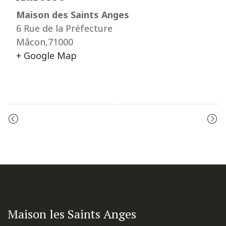
Maison des Saints Anges
6 Rue de la Préfecture
Mâcon
,
71000
+ Google Map
Event
MESSE
ADORATION
Navigation
Maison les Saints Anges