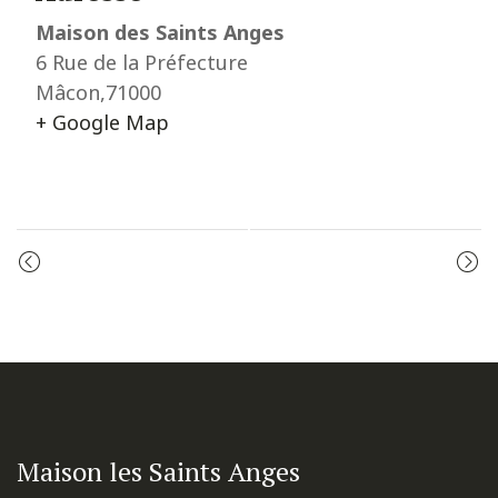
Maison des Saints Anges
6 Rue de la Préfecture
Mâcon
,
71000
+ Google Map
Event
ADORATION
ADORATION
Navigation
Maison les Saints Anges