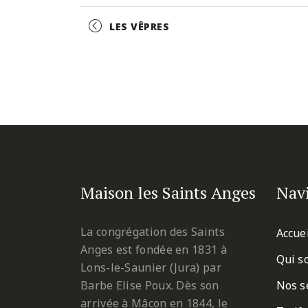
Facebook
Twitter
Pinterest
Event
LES VÊPRES
Navigation
Maison les Saints Anges
Nav
La congrégation des Saints
Accue
Anges est fondée en 1831 à
Qui s
Lons-le-Saunier (Jura) par
Barbe Elise Poux. Dès son
Nos s
arrivée à Mâcon en 1844, le