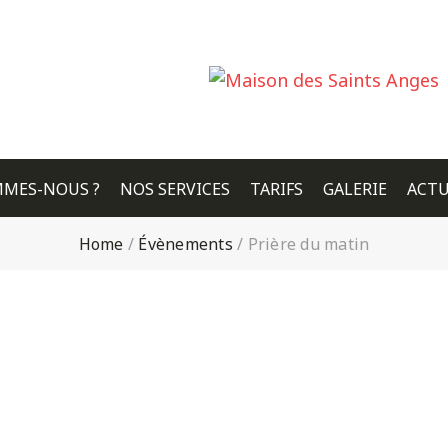
MMES-NOUS ?
NOS SERVICES
TARIFS
GALERIE
ACTU
Home
/
Évènements
/
Prière du matin