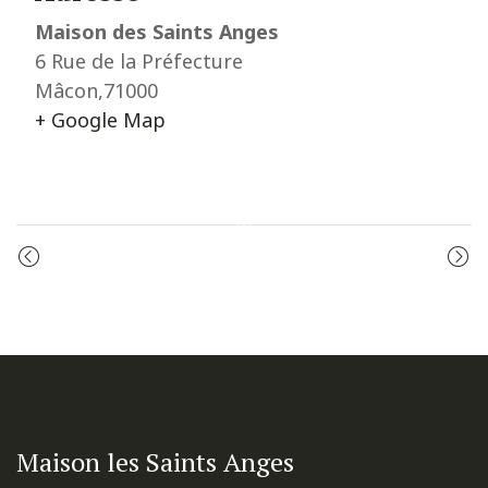
Maison des Saints Anges
6 Rue de la Préfecture
Mâcon
,
71000
+ Google Map
Event
LES VÊPRES
LES VÊPRES
Navigation
Maison les Saints Anges