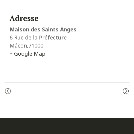
Adresse
Maison des Saints Anges
6 Rue de la Préfecture
Mâcon
,
71000
+ Google Map
Event
MESSE
PRIÈRE DU MATIN
Navigation