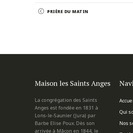
Facebook
Twitter
Pinterest
Event
PRIÈRE DU MATIN
Navigation
Maison les Saints Anges
Nav
La congrégation des Saints
Accue
Anges est fondée en 1831 à
Qui s
Lons-le-Saunier (Jura) par
Barbe Elise Poux. Dès son
Nos s
arrivée à Mâcon en 1844, le