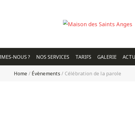
MMES-NOUS ?
NOS SERVICES
TARIFS
GALERIE
ACTU
Home
/
Évènements
/
Célébration de la parole