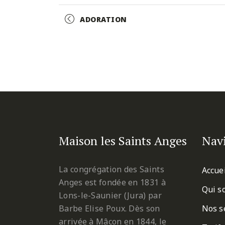
Facebook
Twitter
Pinterest
Event
ADORATION
Navigation
Maison les Saints Anges
Nav
La congrégation des Saints
Accue
Anges est fondée en 1831 à
Qui s
Lons-le-Saunier (Jura) par
Barbe Elise Poux. Dès son
Nos s
arrivée à Mâcon en 1844, le