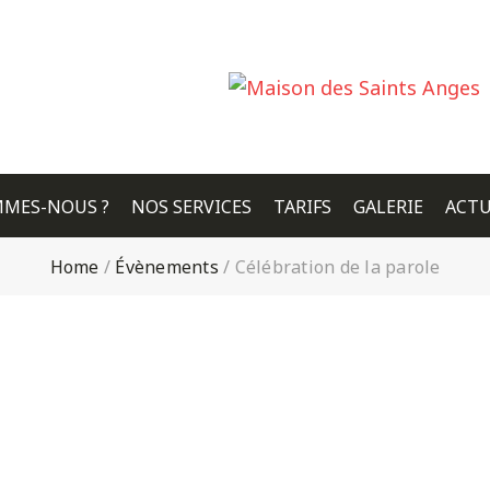
MMES-NOUS ?
NOS SERVICES
TARIFS
GALERIE
ACTU
Home
/
Évènements
/
Célébration de la parole