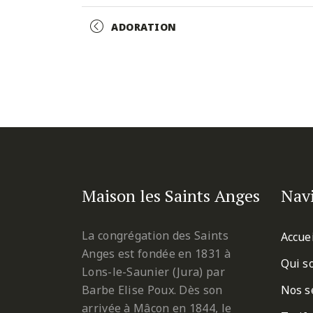
Facebook
Twitter
Pinterest
Event
ADORATION
Navigation
Maison les Saints Anges
Nav
La congrégation des Saints
Accue
Anges est fondée en 1831 à
Qui s
Lons-le-Saunier (Jura) par
Barbe Elise Poux. Dès son
Nos s
arrivée à Mâcon en 1844, le