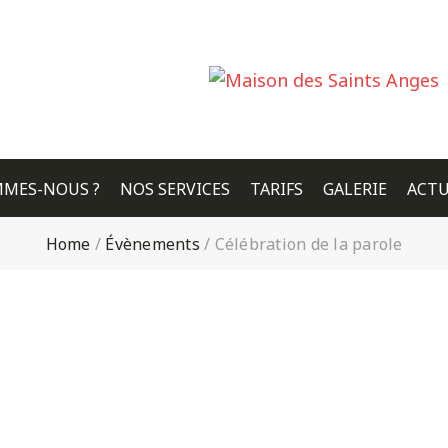
MMES-NOUS ?
NOS SERVICES
TARIFS
GALERIE
ACTU
Home
/
Évènements
/
Célébration de la parole